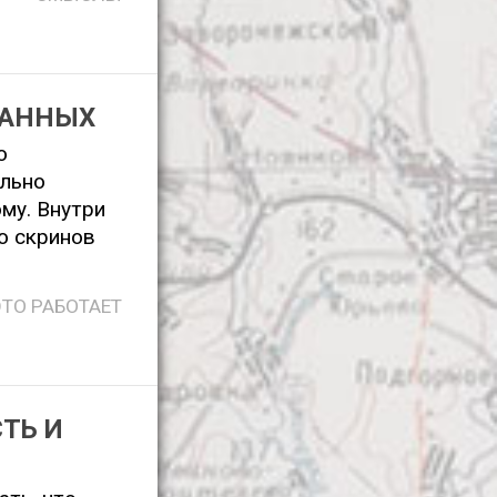
ВАННЫХ
о
ельно
му. Внутри
о скринов
ЭТО РАБОТАЕТ
СТЬ И