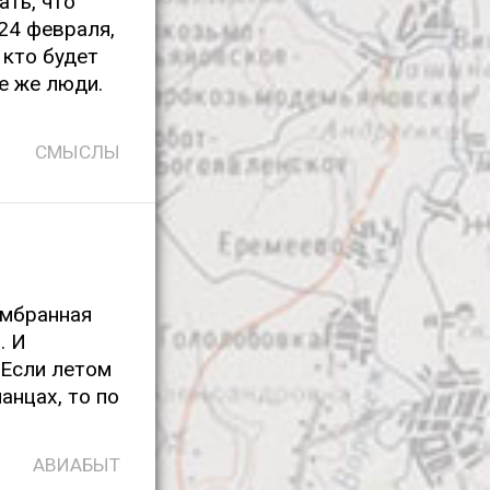
ть, что
24 февраля,
 кто будет
те же люди.
СМЫСЛЫ
ембранная
. И
 Если летом
анцах, то по
АВИАБЫТ