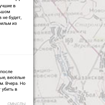
учшие в
льшом
 не будет,
фильм из
 после
ые, весёлые
м. Вчера. Но
т убить в
СМЫСЛЫ