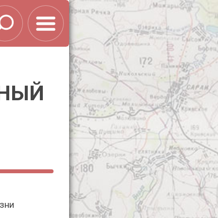
ТНЫЙ
зни