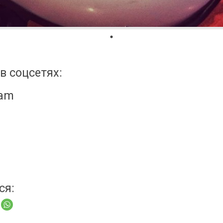
в соцсетях:
ram
ся: