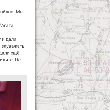
мойлов. Мы
"Агата
 и дали
й зауважать
 дали ещё
идите. Не