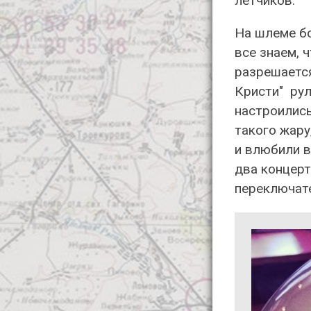
летчиков.
На шлеме б
все знаем, 
разрешается
Кристи" рул
настроились
такого жару
и влюбили в
два концерт
переключате