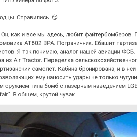
тип лайнера по фото.
одцы. Справились. 😏
 Он, как и все мы здесь, любит файтербомберов. 
рмовика AT802 BPA. Пограничник. Ебашит партиза
стов. Я так понимаю, аналог нашей авиации ФСБ.
а из Air Tractor. Переделка сельскохозяйственно
ртизанский самолёт. Кабина бронирована, и в ней
озволяющих ему наносить удары не только чугуни
м оружием типа бомб с лазерным наведением LGB
lfair". В общем, крутой чувак.