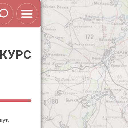
НКУРС
шут.