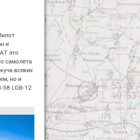
Пилот
н и
 АT это
го самолёта
 куча всяких
ем, но и
-58 LGB-12