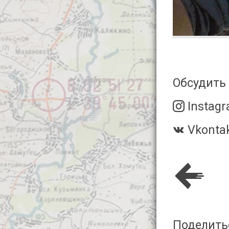
Обсудить 
Instag
Vkonta
Поделить