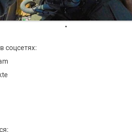
в соцсетях:
ram
kte
ся: