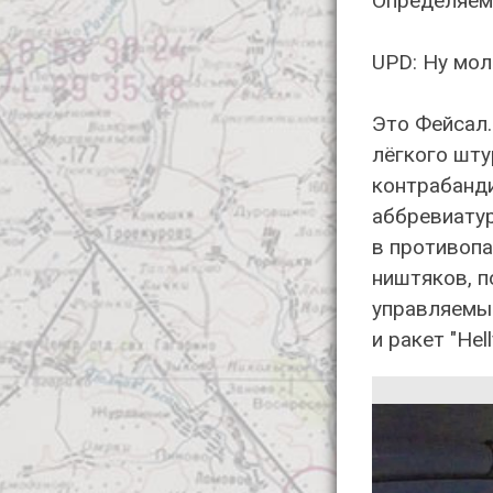
Определяем 
UPD: Ну мол
Это Фейсал.
лёгкого шту
контрабанди
аббревиатур
в противопа
ништяков, п
управляемы
и ракет "Hel