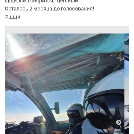
щщи, как говорится, "цепляли".
Осталось 2 месяца до голосования!
#щщи